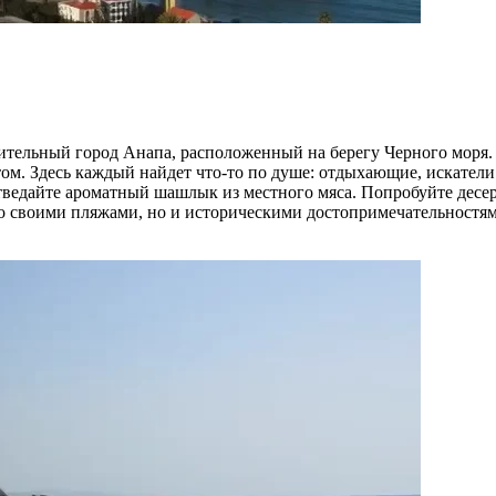
тельный город Анапа, расположенный на берегу Черного моря.
м. Здесь каждый найдет что-то по душе: отдыхающие, искател
тведайте ароматный шашлык из местного мяса. Попробуйте десе
ко своими пляжами, но и историческими достопримечательност